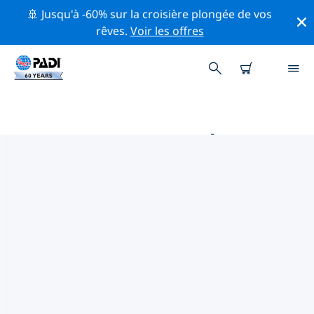
🚢 Jusqu'à -60% sur la croisière plongée de vos
rêves.
Voir les offres
PRINCIPALES ACTIVITÉS DE
CONSERVATION AUTOUR DE
PANGLAO
Explorez les activités de conservation autour de
Panglao à l'aide des filtres ci-dessus ou de la carte
interactive.