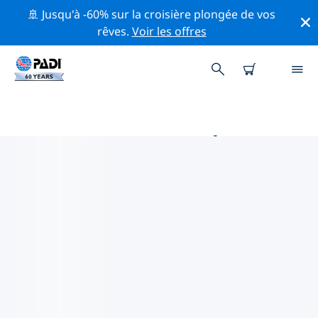
🚢 Jusqu'à -60% sur la croisière plongée de vos
rêves.
Voir les offres
PRINCIPALES ACTIVITÉS DE
CONSERVATION AUTOUR DE
INDONÉSIE
Explorez les activités de conservation autour de
Indonésie à l'aide des filtres ci-dessus ou de la carte
interactive.