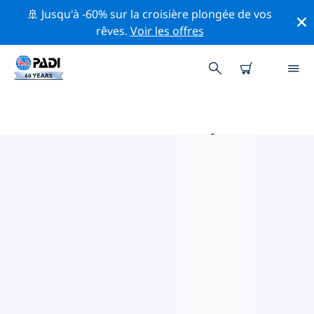
🚢 Jusqu'à -60% sur la croisière plongée de vos
rêves.
Voir les offres
PRINCIPALES ACTIVITÉS DE
CONSERVATION AUTOUR DE
INDONÉSIE
Explorez les activités de conservation autour de
Indonésie à l'aide des filtres ci-dessus ou de la carte
interactive.