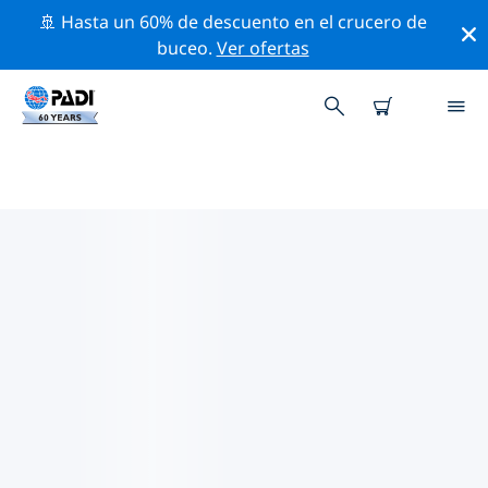
🚢 Hasta un 60% de descuento en el crucero de
buceo.
Ver ofertas
TIENDAS DE BUCEO PADI EN
BARCELONA
Encuentra la tienda de buceo PADI de Barcelona que
se ajuste a tus necesidades. Para ello, utiliza los filtros
anteriores o el mapa interactivo. Todos nuestros
centros de buceo de Barcelona ofrecen una formación
excepcional, un montón de actividades divertidas y se
adhieren a las estrictas normas de calidad de PADI.