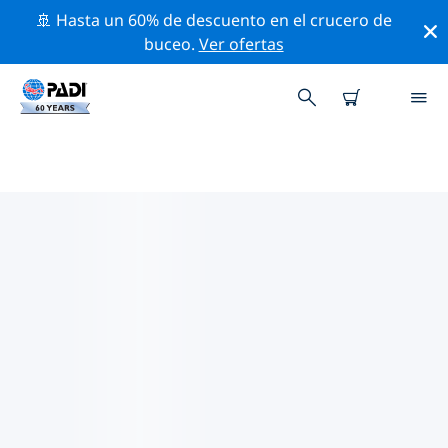
🚢 Hasta un 60% de descuento en el crucero de
buceo.
Ver ofertas
LAS MEJORES ACTIVIDADES DE
CONSERVACIÓN CERCA DE
INDONESIA
Descubre las actividades de conservación cerca de
Indonesia con la ayuda de los filtros de arriba o con el
mapa interactivo.