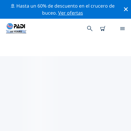
🚢 Hasta un 60% de descuento en el crucero de
buceo.
Ver ofertas
LAS MEJORES ACTIVIDADES DE
CONSERVACIÓN CERCA DE
INDONESIA
Descubre las actividades de conservación cerca de
Indonesia con la ayuda de los filtros de arriba o con el
mapa interactivo.