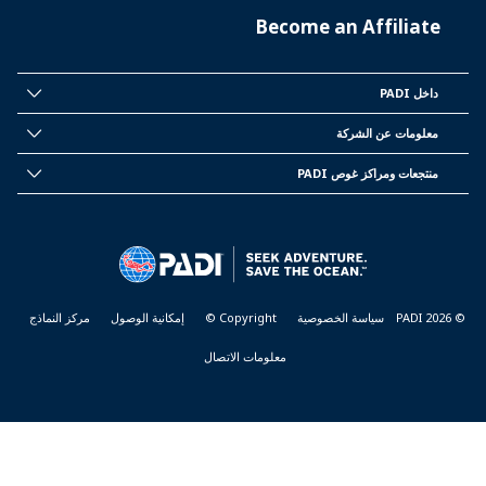
Become an Affiliate
داخل PADI
INSIDE
PADI
معلومات عن الشركة
CORPORATE
INFORMATION
منتجعات ومراكز غوص PADI
PADI
DIVE
CENTER
&
RESORTS
© PADI 2026
سياسة الخصوصية
Copyright ©
إمكانية الوصول
مركز النماذج
معلومات الاتصال