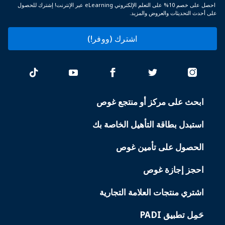
احصل على خصم 10% على التعلم الإلكتروني eLearning عبر الإنترنت! إشترك للحصول
على أحدث التحديثات والعروض والمزيد.
اشترك (ووفر!)
ابحث على مركز أو منتجع غوص
PADI
SERVICES
استبدل بطاقة التأهيل الخاصة بك
الحصول على تأمين غوص
احجز إجازة غوص
اشتري منتجات العلامة التجارية
حَمِل تطبيق PADI