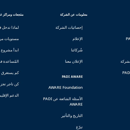
PADI
CORPORATE
معلومات عن الشركة
منتجعات ومراكز غوص 
DIVE
INFORMATION
CENTER
إحصائيات الشركة
لماذا تدخل في 
&
RESORTS
الإعلام
مستويات مرك
شُركائنا
ابدأ مشروع 
لشركة
الإعلان معنا
المُساعدة ف
كم يستغرق 
PADI AWARE
كن تاجر تجزئ
AWARE Foundation
الدعم الإقلي
الأسئلة الشائعة عن PADI
AWARE
التاريخ والتأثير
تبرّع