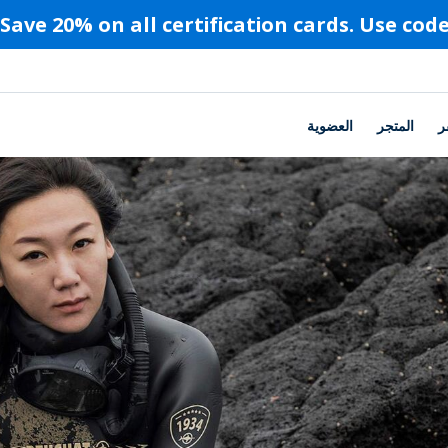
ر
المتجر
العضوية