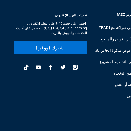
PADI
تحديثات البريد الإلكتروني
احصل على خصم 10% على التعلم الإلكتروني
شراكة مع PADI؟
eLearning عبر الإنترنت! إشترك للحصول على أحدث
التحديثات والعروض والمزيد.
ز الغوص والمنتجع
اشترك (ووفر!)
غوص سكوبا الخاص بك
ي التخطيط لمشروع
من الوقت؟
ة أو منتجع
مي