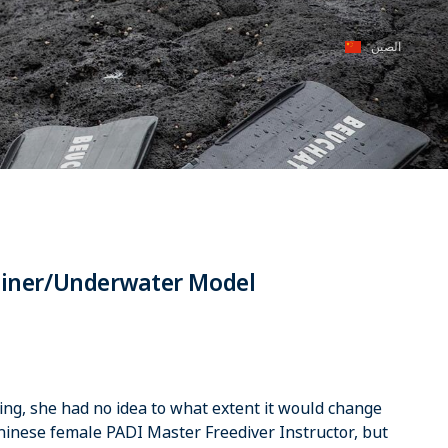
الصين
rainer/Underwater Model
ving, she had no idea to what extent it would change
t Chinese female PADI Master Freediver Instructor, but