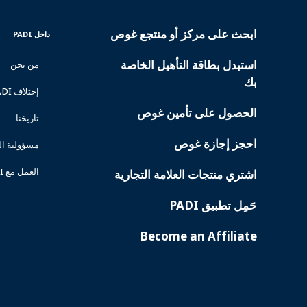
ابحث على مركز أو منتجع غوص
INSIDE
PADI
داخل PADI
PADI
SERVICES
استبدل بطاقة التأهيل الخاصة
من نحن
بك
إختلاف PADI
الحصول على تأمين غوص
تاريخنا
احجز إجازة غوص
مسؤولية ا
العمل مع PADI
اشتري منتجات العلامة التجارية
حَمِل تطبيق PADI
Become an Affiliate