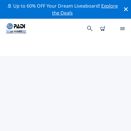
🚢 Up to 60% OFF Your Dream Liveaboard!
Explore
the Deals
三亞市附近的熱門潛水地點
目前在 三亞市附近列出了 1 個潛水地點，其中 1 是 海灘 次
潛水.
借助上面的篩選器或交互式地圖，探索 三亞市 點附近的潛
水點。如果您知道該站點，還可以查看每個潛水地點的詳細
信息頁面並投票。