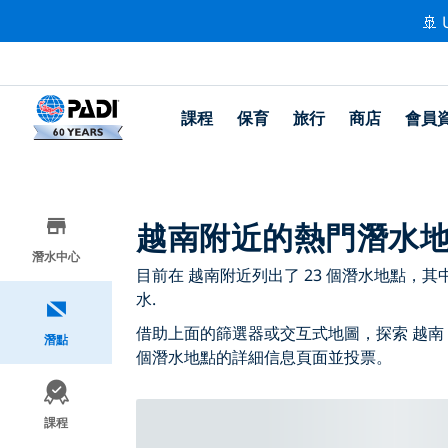
🚢 
課程
保育
旅行
商店
會員
越南附近的熱門潛水
潛水中心
目前在 越南附近列出了 23 個潛水地點，其中 20
水.
借助上面的篩選器或交互式地圖，探索 越南
潛點
個潛水地點的詳細信息頁面並投票。
課程