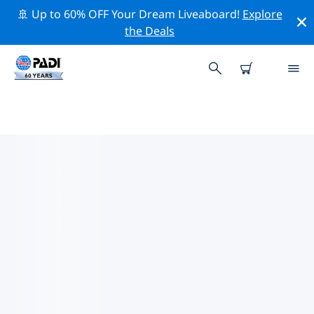
🚢 Up to 60% OFF Your Dream Liveaboard!
Explore
the Deals
布里斯托附近的熱門潛水地點
目前沒有列出 布里斯托的潛水地點。
借助上面的篩選器或交互式地圖，探索 布里斯托 點附近的
潛水點。如果您知道該站點，還可以查看每個潛水地點的詳
細信息頁面並投票。