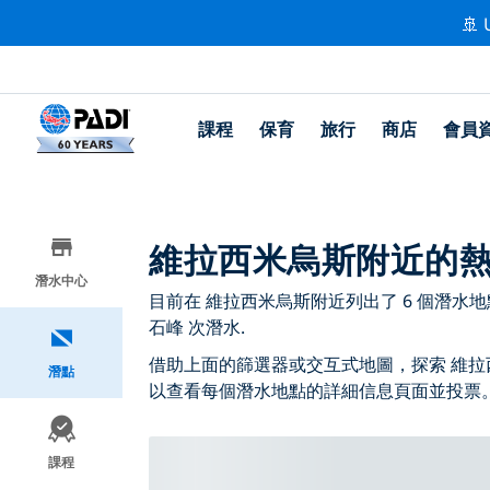
🚢 
課程
保育
旅行
商店
會員
維拉西米烏斯附近的
潛水中心
目前在 維拉西米烏斯附近列出了 6 個潛水地點，其
石峰 次潛水.
借助上面的篩選器或交互式地圖，探索 維拉
潛點
以查看每個潛水地點的詳細信息頁面並投票
課程