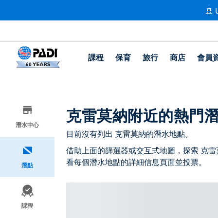
🚢 
課程
保育
旅行
商店
會員
克雷莫納附近的熱門
潛水中心
目前沒有列出 克雷莫納的潛水地點。
借助上面的篩選器或交互式地圖，探索 克雷
看每個潛水地點的詳細信息頁面並投票。
潛點
課程