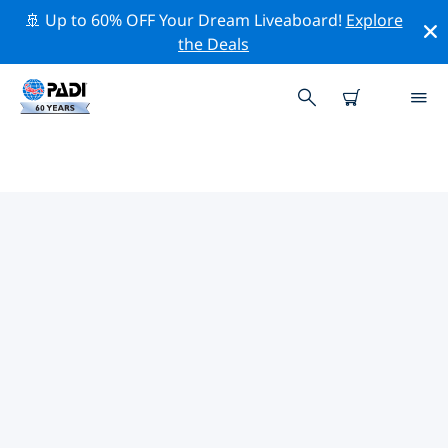
🚢 Up to 60% OFF Your Dream Liveaboard!
Explore
the Deals
凱法洛尼亞島附近的熱門潛水地點
目前沒有列出 凱法洛尼亞島的潛水地點。
借助上面的篩選器或交互式地圖，探索 凱法洛尼亞島 點附
近的潛水點。如果您知道該站點，還可以查看每個潛水地點
的詳細信息頁面並投票。