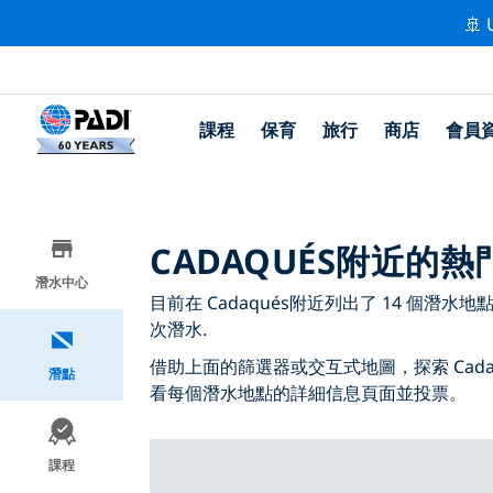
🚢 
課程
保育
旅行
商店
會員
CADAQUÉS附近的
潛水中心
目前在 Cadaqués附近列出了 14 個潛水地點，
次潛水.
借助上面的篩選器或交互式地圖，探索 Cad
潛點
看每個潛水地點的詳細信息頁面並投票。
課程