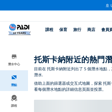
🚢 
課程
保育
旅行
商店
會員
托斯卡納附近的熱門
潛水中心
目前在 托斯卡納附近列出了 5 個潛水地點，其中 4
潛水.
借助上面的篩選器或交互式地圖，探索 托斯
潛點
看每個潛水地點的詳細信息頁面並投票。
課程