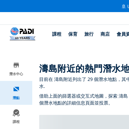
🚢 
課程
保育
旅行
商店
會員
濤島附近的熱門潛水
潛水中心
目前在 濤島附近列出了 29 個潛水地點，其中 22
水.
借助上面的篩選器或交互式地圖，探索 濤島
潛點
個潛水地點的詳細信息頁面並投票。
課程