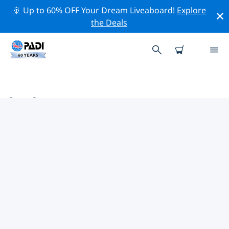
🚢 Up to 60% OFF Your Dream Liveaboard!
Explore
the Deals
ÈÆÉ¦¬Æ¯Å³¶附近的熱門潛水地點
目前在 èæé¦¬æ¯å³¶附近列出了 13 個潛水地點，其中 12
是 礁 次潛水, 1 是 峭壁 次潛水 和 1 是 沉船 次潛水.
借助上面的篩選器或交互式地圖，探索 èæé¦¬æ¯å³¶ 點附
近的潛水點。如果您知道該站點，還可以查看每個潛水地點
的詳細信息頁面並投票。