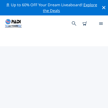
🚢 Up to 60% OFF Your Dream Liveaboard!
Explore
the Deals
努韋巴附近的熱門潛水地點
目前沒有列出 努韋巴的潛水地點。
借助上面的篩選器或交互式地圖，探索 努韋巴 點附近的潛
水點。如果您知道該站點，還可以查看每個潛水地點的詳細
信息頁面並投票。