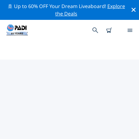
🚢 Up to 60% OFF Your Dream Liveaboard!
Explore
the Deals
弗里尼欣附近的熱門潛水地點
目前沒有列出 弗里尼欣的潛水地點。
借助上面的篩選器或交互式地圖，探索 弗里尼欣 點附近的
潛水點。如果您知道該站點，還可以查看每個潛水地點的詳
細信息頁面並投票。