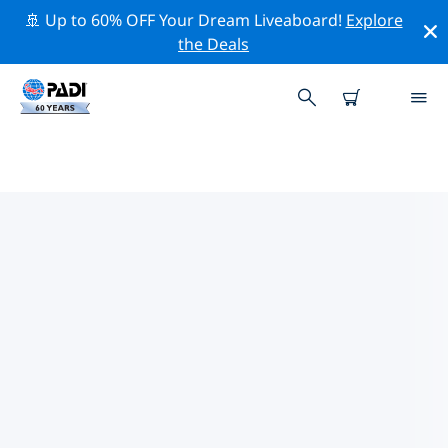
🚢 Up to 60% OFF Your Dream Liveaboard!
Explore
the Deals
穆赫雷斯島附近的熱門潛水地點
目前在 穆赫雷斯島附近列出了 9 個潛水地點，其中 6 是 礁
次潛水, 1 是 放流 次潛水 和 1 是 沉船 次潛水.
借助上面的篩選器或交互式地圖，探索 穆赫雷斯島 點附近
的潛水點。如果您知道該站點，還可以查看每個潛水地點的
詳細信息頁面並投票。