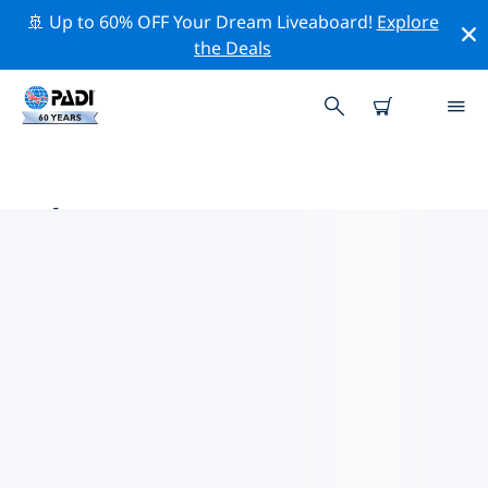
🚢 Up to 60% OFF Your Dream Liveaboard!
Explore
the Deals
MÉRIDA附近的熱門潛水地點
目前沒有列出 Mérida的潛水地點。
借助上面的篩選器或交互式地圖，探索 Mérida 點附近的潛
水點。如果您知道該站點，還可以查看每個潛水地點的詳細
信息頁面並投票。