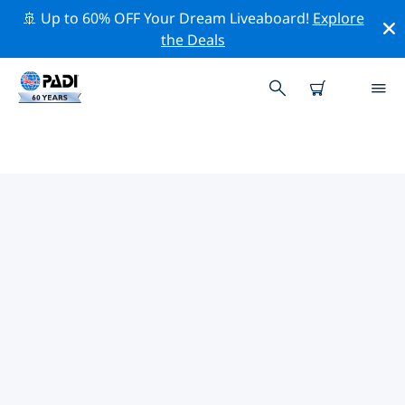
🚢 Up to 60% OFF Your Dream Liveaboard!
Explore
the Deals
羅克蘭附近的熱門潛水地點
目前沒有列出 羅克蘭的潛水地點。
借助上面的篩選器或交互式地圖，探索 羅克蘭 點附近的潛
水點。如果您知道該站點，還可以查看每個潛水地點的詳細
信息頁面並投票。