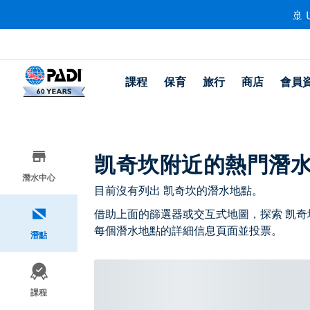
🚢 
課程
保育
旅行
商店
會員
凯奇坎附近的熱門潛
潛水中心
目前沒有列出 凯奇坎的潛水地點。
借助上面的篩選器或交互式地圖，探索 凯奇
每個潛水地點的詳細信息頁面並投票。
潛點
課程