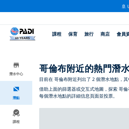
🚢 
課程
保育
旅行
商店
會員
哥倫布附近的熱門潛
潛水中心
目前在 哥倫布附近列出了 2 個潛水地點，其中 
借助上面的篩選器或交互式地圖，探索 哥倫
每個潛水地點的詳細信息頁面並投票。
潛點
課程