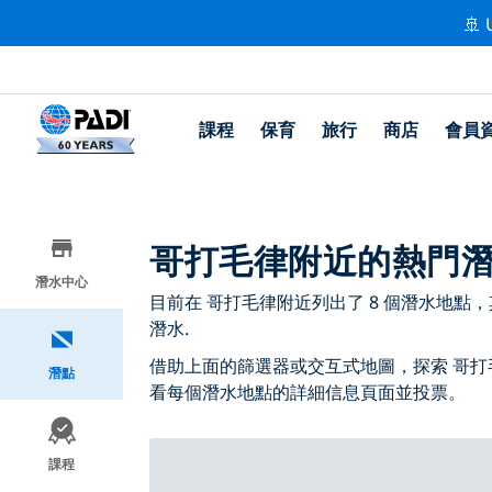
🚢 
課程
保育
旅行
商店
會員
哥打毛律附近的熱門
潛水中心
目前在 哥打毛律附近列出了 8 個潛水地點，其中 6
潛水.
借助上面的篩選器或交互式地圖，探索 哥打
潛點
看每個潛水地點的詳細信息頁面並投票。
課程