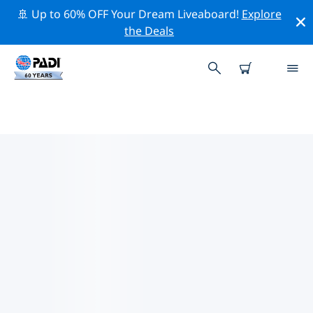
🚢 Up to 60% OFF Your Dream Liveaboard!
Explore
the Deals
馬當附近的熱門潛水地點
目前在 馬當附近列出了 1 個潛水地點，其中 1 是 礁 次潛
水.
借助上面的篩選器或交互式地圖，探索 馬當 點附近的潛水
點。如果您知道該站點，還可以查看每個潛水地點的詳細信
息頁面並投票。