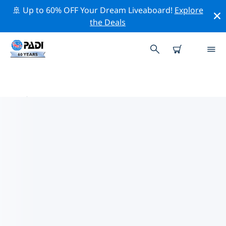
🚢 Up to 60% OFF Your Dream Liveaboard!
Explore
the Deals
呂宋附近的熱門潛水地點
目前在 呂宋附近列出了 14 個潛水地點，其中 11 是 礁 次潛
水, 9 是 海洋 次潛水 和 4 是 沉船 次潛水.
借助上面的篩選器或交互式地圖，探索 呂宋 點附近的潛水
點。如果您知道該站點，還可以查看每個潛水地點的詳細信
息頁面並投票。