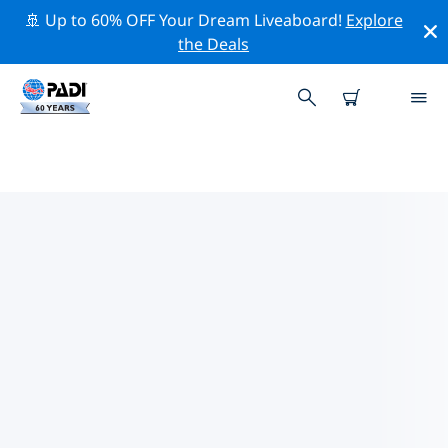
🚢 Up to 60% OFF Your Dream Liveaboard!
Explore
the Deals
聖克萊爾湖附近的熱門潛水地點
目前在 聖克萊爾湖附近列出了 2 個潛水地點，其中 2 是 河
流 次潛水, 1 是 放流 次潛水 和 1 是 沉船 次潛水.
借助上面的篩選器或交互式地圖，探索 聖克萊爾湖 點附近
的潛水點。如果您知道該站點，還可以查看每個潛水地點的
詳細信息頁面並投票。