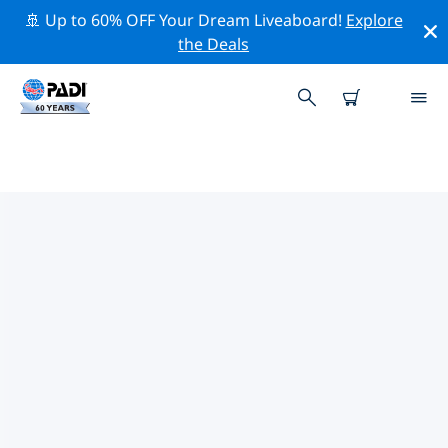
🚢 Up to 60% OFF Your Dream Liveaboard!
Explore
the Deals
魯珀特王子附近的熱門潛水地點
目前沒有列出 魯珀特王子的潛水地點。
借助上面的篩選器或交互式地圖，探索 魯珀特王子 點附近
的潛水點。如果您知道該站點，還可以查看每個潛水地點的
詳細信息頁面並投票。