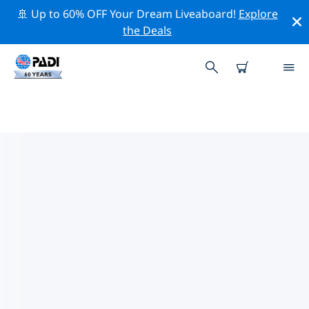
🚢 Up to 60% OFF Your Dream Liveaboard!
Explore
the Deals
幾內亞比索附近的熱門潛水地點
目前沒有列出 幾內亞比索的潛水地點。
借助上面的篩選器或交互式地圖，探索 幾內亞比索 點附近
的潛水點。如果您知道該站點，還可以查看每個潛水地點的
詳細信息頁面並投票。