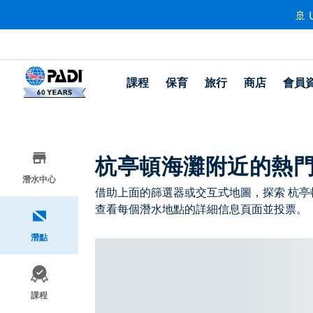
🚢 
課程
保育
旅行
商店
會員
杭亭頓海灘附近的熱
潛水中心
借助上面的篩選器或交互式地圖，探索 杭亭
查看每個潛水地點的詳細信息頁面並投票。
潛點
課程