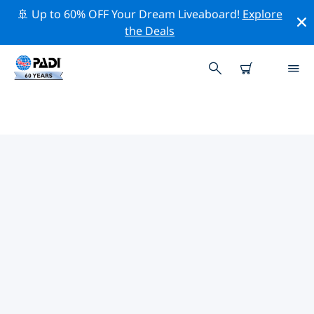
🚢 Up to 60% OFF Your Dream Liveaboard!
Explore
the Deals
倫吉拉環礁附近的熱門潛水地點
目前沒有列出 倫吉拉環礁的潛水地點。
借助上面的篩選器或交互式地圖，探索 倫吉拉環礁 點附近
的潛水點。如果您知道該站點，還可以查看每個潛水地點的
詳細信息頁面並投票。