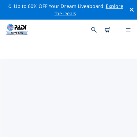
🚢 Up to 60% OFF Your Dream Liveaboard!
Explore
the Deals
厄爾巴島附近的熱門潛水地點
目前在 厄爾巴島附近列出了 17 個潛水地點，其中 12 是 峭
壁 次潛水, 9 是 礁 次潛水 和 2 是 沙底 次潛水.
借助上面的篩選器或交互式地圖，探索 厄爾巴島 點附近的
潛水點。如果您知道該站點，還可以查看每個潛水地點的詳
細信息頁面並投票。