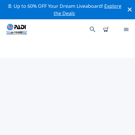
🚢 Up to 60% OFF Your Dream Liveaboard!
Explore
the Deals
德倫特附近的熱門潛水地點
目前在 德倫特附近列出了 3 個潛水地點，其中 3 是 湖泊 次
潛水.
借助上面的篩選器或交互式地圖，探索 德倫特 點附近的潛
水點。如果您知道該站點，還可以查看每個潛水地點的詳細
信息頁面並投票。