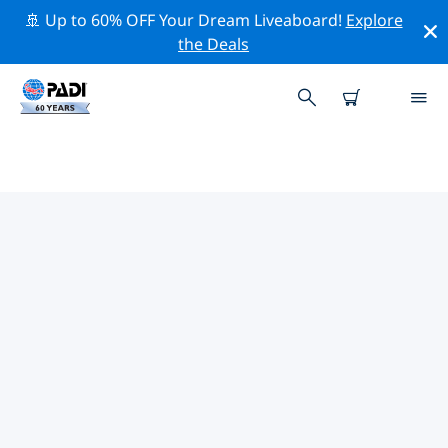
🚢 Up to 60% OFF Your Dream Liveaboard!
Explore
the Deals
開姆尼茨附近的熱門潛水地點
目前沒有列出 開姆尼茨的潛水地點。
借助上面的篩選器或交互式地圖，探索 開姆尼茨 點附近的
潛水點。如果您知道該站點，還可以查看每個潛水地點的詳
細信息頁面並投票。