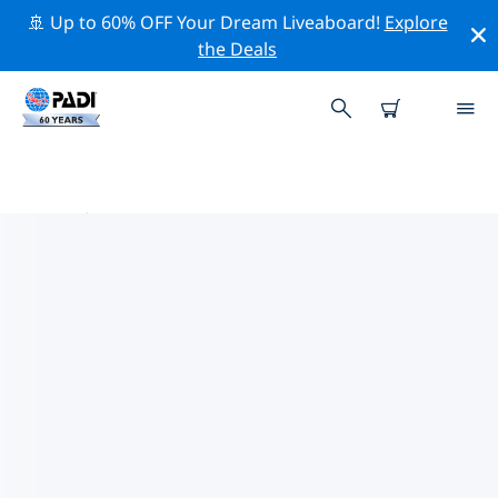
🚢 Up to 60% OFF Your Dream Liveaboard!
Explore
the Deals
龍仁市附近的熱門潛水地點
目前沒有列出 龍仁市的潛水地點。
借助上面的篩選器或交互式地圖，探索 龍仁市 點附近的潛
水點。如果您知道該站點，還可以查看每個潛水地點的詳細
信息頁面並投票。