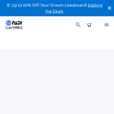
🚢 Up to 60% OFF Your Dream Liveaboard!
Explore
the Deals
那慕爾附近的熱門潛水地點
目前在 那慕爾附近列出了 1 個潛水地點，其中 1 是 採石坑
次潛水, 1 是 沉船 次潛水 和 1 是 海灘 次潛水.
借助上面的篩選器或交互式地圖，探索 那慕爾 點附近的潛
水點。如果您知道該站點，還可以查看每個潛水地點的詳細
信息頁面並投票。