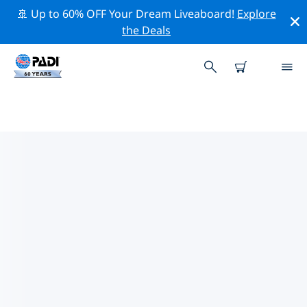
🚢 Up to 60% OFF Your Dream Liveaboard!
Explore
the Deals
班乃島附近的熱門潛水地點
目前在 班乃島附近列出了 13 個潛水地點，其中 13 是 礁 次
潛水, 12 是 海洋 次潛水 和 7 是 峭壁 次潛水.
借助上面的篩選器或交互式地圖，探索 班乃島 點附近的潛
水點。如果您知道該站點，還可以查看每個潛水地點的詳細
信息頁面並投票。