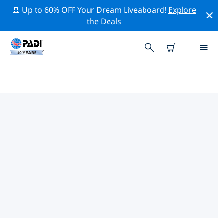
🚢 Up to 60% OFF Your Dream Liveaboard!
Explore
the Deals
芭堤雅附近的熱門潛水地點
目前在 芭堤雅附近列出了 22 個潛水地點，其中 16 是 礁 次
潛水, 6 是 放流 次潛水 和 5 是 沉船 次潛水.
借助上面的篩選器或交互式地圖，探索 芭堤雅 點附近的潛
水點。如果您知道該站點，還可以查看每個潛水地點的詳細
信息頁面並投票。