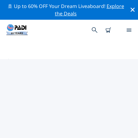
🚢 Up to 60% OFF Your Dream Liveaboard!
Explore
the Deals
安達曼群島附近的熱門潛水地點
目前在 安達曼群島附近列出了 19 個潛水地點，其中 17 是
礁 次潛水, 14 是 沙底 次潛水 和 14 是 海洋 次潛水.
借助上面的篩選器或交互式地圖，探索 安達曼群島 點附近
的潛水點。如果您知道該站點，還可以查看每個潛水地點的
詳細信息頁面並投票。