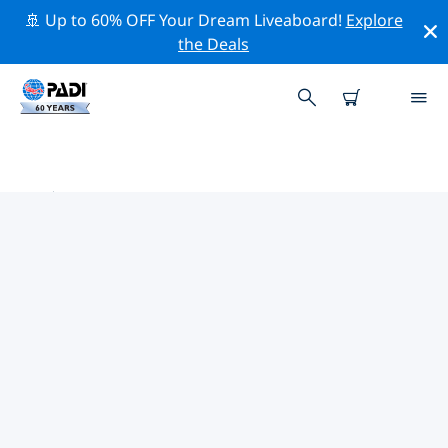
🚢 Up to 60% OFF Your Dream Liveaboard!
Explore
the Deals
小安地列斯群島附近的熱門潛水地點
目前在 小安地列斯群島附近列出了 254 個潛水地點，其中
214 是 礁 次潛水, 60 是 峭壁 次潛水 和 44 是 沉船 次潛水.
借助上面的篩選器或交互式地圖，探索 小安地列斯群島 點
附近的潛水點。如果您知道該站點，還可以查看每個潛水地
點的詳細信息頁面並投票。