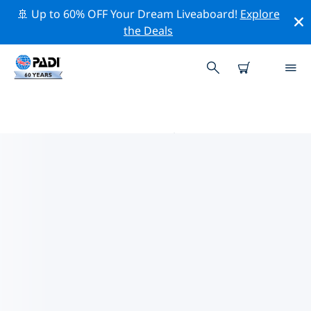
🚢 Up to 60% OFF Your Dream Liveaboard!
Explore
the Deals
沖繩的PADI 潛水中心
使用上面的篩選項或交互式地圖找到適合您需求的 PADI 潛
水店 沖繩 。我們所有的潛水中心 沖繩 都提供出色的訓練、
大量有趣的活動，並遵守 PADI 嚴格的質量標準。