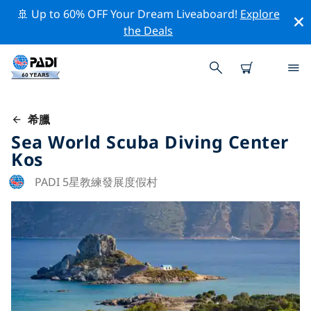
🚢 Up to 60% OFF Your Dream Liveaboard!
Explore
the Deals
希臘
Sea World Scuba Diving Center
Kos
PADI 5星教練發展度假村