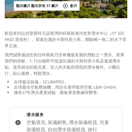
顯示圖片 顯示所有 37 圖片
影片
歡迎來到位於聖斯特凡諾斯灣的科斯島海洋世界潛水中心（5* IDC
PADI 度假村）。探索壯麗的卡斯特里小島，
體驗
獨一無二的水下世
界之旅
。
我們誠摯邀請您前往科斯島乃至希臘最美麗的潛點之一潛水。搭乘
我們的快艇，1-15分鐘即可抵達壯麗的卡斯特里小島及週邊潛水
點。盡享絕佳的能見度、宜人的天氣和理想的潛水條件。小團出
行，貼心服務，輕鬆潛水。
全球最佳裝備－SCUBAPRO。
全球最佳空氣壓縮機，用於生產呼吸用空氣 L&W GmbH。
擁有27年潛水產業經驗，匯集菁英教練與嚮導。
潜水服务
空氣填充, 裝備銷售, 潛水裝備租賃, 兒童
裝備租賃, 自由潛水裝備租賃, 旅行