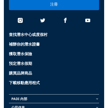
注冊
查找潛水中心或度假村
補辦你的潛水證書
獲取潛水保險
預定潛水假期
購買品牌商品
下載移動應用程式
PADI 內部
keyboard_arrow_down
公司信息
keyboard_arrow_down