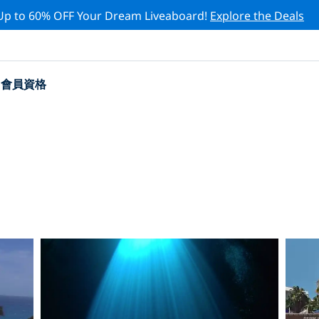
Up to 60% OFF Your Dream Liveaboard!
Explore the Deals
會員資格