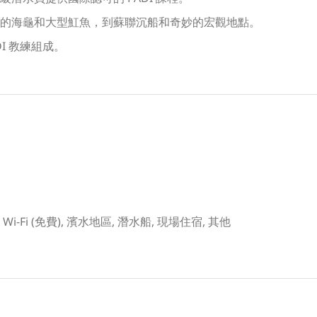
的海龜和大型魟魚，到蘇聯沉船和奇妙的宏觀地點。
I 教練組成。
課堂, Wi-Fi (免費), 濱水地區, 潛水船, 現場住宿, 其他