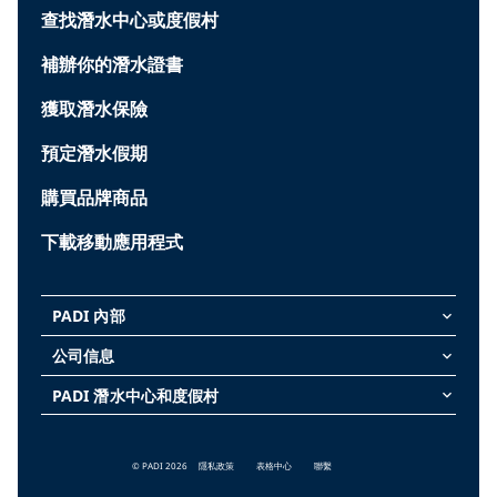
查找潛水中心或度假村
補辦你的潛水證書
獲取潛水保險
預定潛水假期
購買品牌商品
下載移動應用程式
PADI 內部
keyboard_arrow_down
公司信息
keyboard_arrow_down
PADI 潛水中心和度假村
keyboard_arrow_down
© PADI 2026
隱私政策
表格中心
聯繫