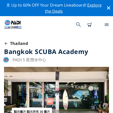
🚢 Up to 60% OFF Your Dream Liveaboard!
Explore
the Deals
Thailand
Bangkok SCUBA Academy
PADI 5 星潛水中心
顯示圖片 顯示所有 30 圖片