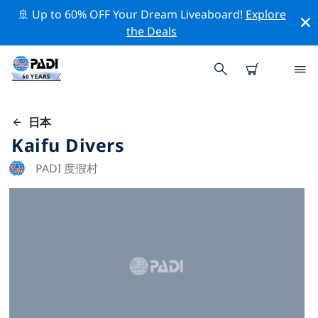
🚢 Up to 60% OFF Your Dream Liveaboard!
Explore
the Deals
日本
Kaifu Divers
PADI 度假村