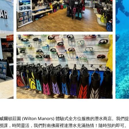
您在威爾頓莊園 (Wilton Manors) 體驗式全方位服務的潛水商
授課，時間靈活，我們對南佛羅裡達潛水充滿熱情！隨時預約即可。