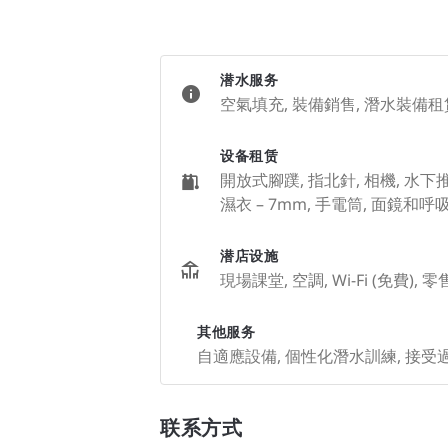
潜水服务
空氣填充, 裝備銷售, 潛水裝備租賃
设备租赁
開放式腳蹼, 指北針, 相機, 水下推
濕衣 – 7mm, 手電筒, 面鏡和呼
潜店设施
現場課堂, 空調, Wi-Fi (免費),
其他服务
自適應設備, 個性化潛水訓練, 接
联系方式