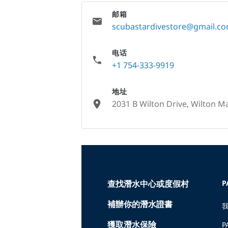
邮箱
scubastardivestore@gmail.c
电话
+1 754-333-9919
地址
2031 B Wilton Drive, Wilton Ma
None
查找潛水中心或度假村
P
補辦你的潛水證書
獲取潛水保險
P