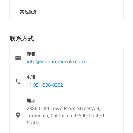
其他服务
联系方式
邮箱
info@scubatemecula.com
电话
+1 951-506-0252
地址
28860 Old Town Front Street A-9,
Temecula, California 92590, United
States
None