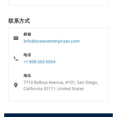
联系方式
邮箱
Info@oceanenterprises.com
电话
+1 858-565-6054
地址
7710 Balboa Avenue, #101, San Diego,
California 92111, United States
None